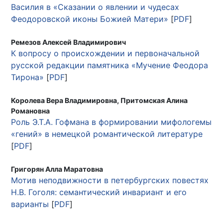
Василия в «Сказании о явлении и чудесах
Феодоровской иконы Божией Матери»
[
PDF
]
Ремезов Алексей Владимирович
К вопросу о происхождении и первоначальной
русской редакции памятника «Мучение Феодора
Тирона»
[
PDF
]
Королева Вера Владимировна, Притомская Алина
Романовна
Роль Э.Т.А. Гофмана в формировании мифологемы
«гений» в немецкой романтической литературе
[
PDF
]
Григорян Алла Маратовна
Мотив неподвижности в петербургских повестях
Н.В. Гоголя: семантический инвариант и его
варианты
[
PDF
]