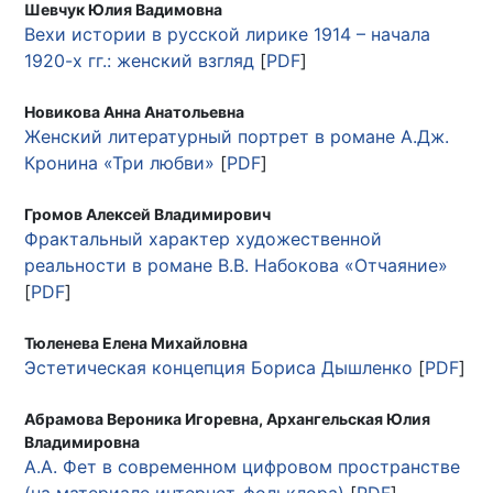
Шевчук Юлия Вадимовна
Вехи истории в русской лирике 1914 – начала
1920-х гг.: женский взгляд
[
PDF
]
Новикова Анна Анатольевна
Женский литературный портрет в романе А.Дж.
Кронина «Три любви»
[
PDF
]
Громов Алексей Владимирович
Фрактальный характер художественной
реальности в романе В.В. Набокова «Отчаяние»
[
PDF
]
Тюленева Елена Михайловна
Эстетическая концепция Бориса Дышленко
[
PDF
]
Абрамова Вероника Игоревна, Архангельская Юлия
Владимировна
А.А. Фет в современном цифровом пространстве