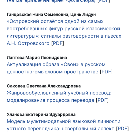
(на материале интернет-фольклора)
[
PDF
]
Ганцовская Нина Семёновна, Цинь Лидун
«Островский остаётся одной из самых
востребованных фигур русской классической
литературы»: сигналы разговорности в пьесах
А.Н. Островского
[
PDF
]
Лаптева Мария Леонидовна
Актуализация образа «Свой» в русском
ценностно-смысловом пространстве
[
PDF
]
Саковец Светлана Александровна
Жанровообусловленный учебный перевод:
моделирование процесса перевода
[
PDF
]
Уланова Екатерина Эдуардовна
Модель мультимодальной языковой личности
устного переводчика: невербальный аспект
[
PDF
]