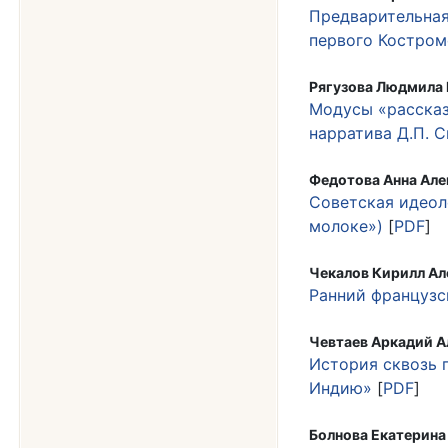
Предварительная
первого Костро
Рягузова Людмила
Модусы «рассказ
нарратива Д.П. 
Федотова Анна Але
Советская идеол
молоке»)
[
PDF
]
Чекалов Кирилл А
Ранний французс
Чевтаев Аркадий 
История сквозь 
Индию»
[
PDF
]
Болнова Екатерин