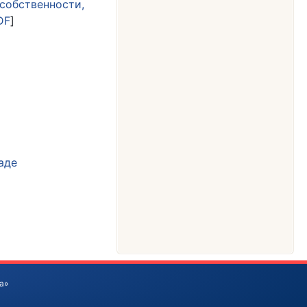
 собственности,
DF
]
аде
а»