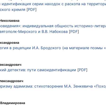
 идентификация серии находок с раскопа на территор
мского кремля
[
PDF
]
 Николаевна
оведения»: индивидуальная общность историко-литер
Святополк-Мирского и В.В. Набокова
[
PDF
]
ксандровна
огия в рецепции И.А. Бродского (на материале поэмы 
лександрович
кий детектив: пути самоидентификации
[
PDF
]
Александрович
призму адамизма: стихотворение М.А. Зенкевича «Похо
а Владимировна