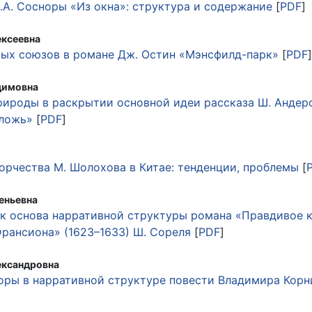
.А. Сосноры «Из окна»: структура и содержание
[
PDF
]
ексеевна
ых союзов в романе Дж. Остин «Мэнсфилд-парк»
[
PDF
димовна
рироды в раскрытии основной идеи рассказа Ш. Андер
 ложь»
[
PDF
]
орчества М. Шолохова в Китае: тенденции, проблемы
[
еньевна
к основа нарративной структуры романа «Правдивое 
рансиона» (1623–1633) Ш. Сореля
[
PDF
]
ександровна
ры в нарративной структуре повести Владимира Корн