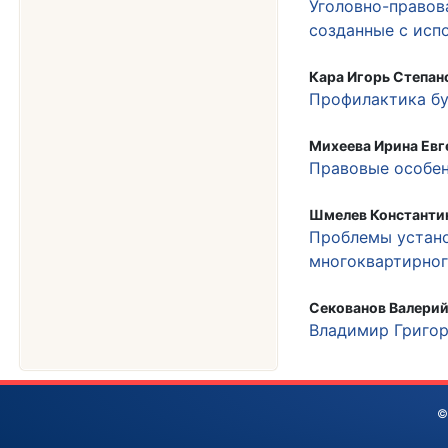
Уголовно-правов
созданные с исп
Кара Игорь Степан
Профилактика бу
Михеева Ирина Евг
Правовые особе
Шмелев Константин
Проблемы устано
многоквартирно
Секованов Валерий
Владимир Григор
©