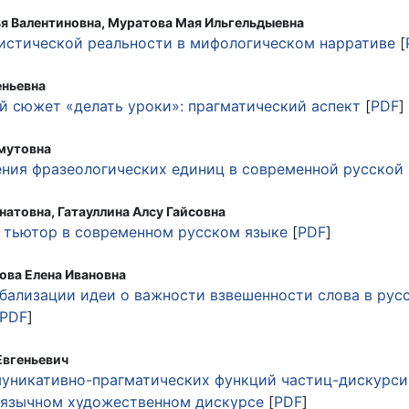
я Валентиновна, Муратова Мая Ильгельдыевна
истической реальности в мифологическом нарративе
[
еньевна
 сюжет «делать уроки»: прагматический аспект
[
PDF
]
мутовна
ния фразеологических единиц в современной русской
натовна, Гатауллина Алсу Гайсовна
 тьютор в современном русском языке
[
PDF
]
ова Елена Ивановна
бализации идеи о важности взвешенности слова в рус
PDF
]
Евгеньевич
уникативно-прагматических функций частиц-дискурсив
оязычном художественном дискурсе
[
PDF
]