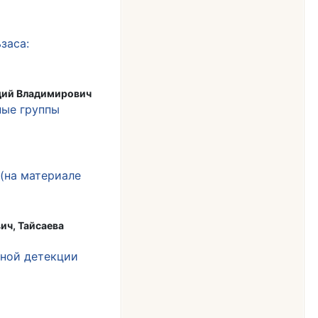
заса:
адий Владимирович
ные группы
(на материале
ич, Тайсаева
ьной детекции