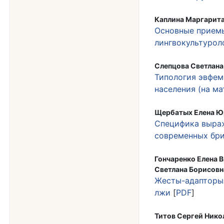
Каплина Маргарита
Основные приемы
лингвокультурол
Слепцова Светлана
Типология эвфем
населения (на м
Щербатых Елена Ю
Специфика выраж
современных бр
Гончаренко Елена 
Светлана Борисовн
Жесты-адапторы 
лжи
[
PDF
]
Титов Сергей Нико