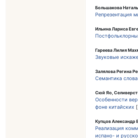
Большакова Наталь
Репрезентация м
Ильина Лариса Евг
Постфольклорный
Гареева Лилия Мах
Звуковые искаже
Залялова Регина Ре
Семантика слова
Сюй Яо, Селиверст
Особенности вер
фоне китайских
[
Купцов Александр 
Реализация комм
испано- и русск