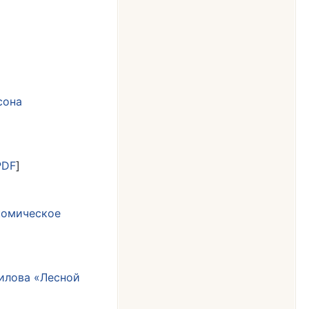
]
сона
PDF
]
комическое
илова «Лесной