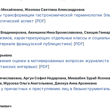
 Михайловна, Жезлова Светлана Александровна
 трансформации гастрономической терминологии Эль
огический аспект
[
PDF
]
 Владимировна, Акиншина Инна Брониславовна, Свищев Генн
измов, характеризующих отдельные классы и социаль
атериале французской публицистики)
[
PDF
]
рьевна
ения оценки в мотивированных вопросах журналиста 
итанских интервью)
[
PDF
]
Вячеславовна, Аргун София Нодаровна, Миквабия Зураб Ясонов
а, Мурзова Ольга Анатольевна, Джокуа Анна Арсеновна
у причастных к преступлению лиц в безынструментал
лаевич