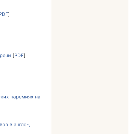
PDF
]
 речи
[
PDF
]
ских паремиях на
ов в англо-,