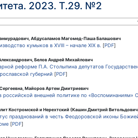
тета. 2023. Т.29. №2
танмурадович, Абдусаламов Магомед-Паша Балашович
зводство кумыков в XVIII – начале XIX в.
[
PDF
]
лександрович, Белов Андрей Михайлович
арной реформе П.А. Столыпина депутатов Государстве
Ярославской губерний
[
PDF
]
 Сергеевна, Майоров Артем Дмитриевич
в российской внешней политике по «Воспоминаниям» С
лит Костромской и Нерехтский (Кашин Дмитрий Витольдович
тус празднований в честь Феодоровской иконы Божией
роме
[
PDF
]