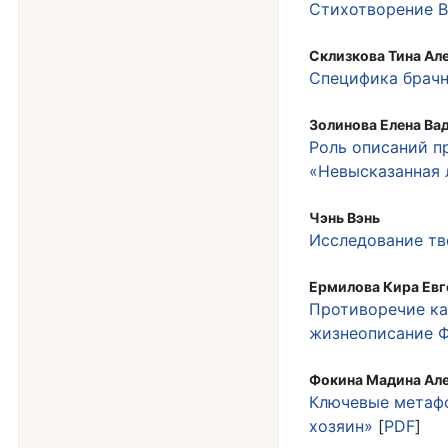
Стихотворение В
Склизкова Тина Ал
Специфика брачн
Золинова Елена Ва
Роль описаний п
«Невысказанная
Чэнь Вэнь
Исследование тв
Ермилова Кира Евг
Противоречие ка
жизнеописание Ф
Фокина Мадина Ал
Ключевые метафо
хозяин»
[
PDF
]