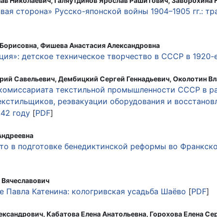
ав Николаевич, Галяутдинов Ярослав Рашитович, Заворохина 
вая сторона» Русско-японской войны 1904–1905 гг.: тр
 Борисовна, Фишева Анастасия Александровна
ция»: детское техническое творчество в СССР в 1920-е
рий Савельевич, Дембицкий Сергей Геннадьевич, Околотин В
 комиссариата текстильной промышленности СССР в 
екстильщиков, реэвакуации оборудования и восстанов
942 году
[
PDF
]
Андреевна
сто в подготовке бенедиктинской реформы во Франкск
 Вячеславович
е Павла Катенина: кологривская усадьба Шаёво
[
PDF
]
ександрович, Кабатова Елена Анатольевна, Горохова Елена Се