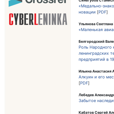
Синегубов Станисл
«Медально-знако
новации
[
PDF
]
Ульянова Светлана
«Маленькая авиа
Белгородский Вале
Роль Народного
ленинградских т
предприятий в 1
Ильина Анастасия 
Алкуин и его ме
[
PDF
]
Лебедев Александр
Забытое наследи
Кабатов Сергей Ал