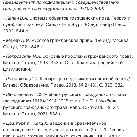
Президенте РФ по кодификации и совершенствованию
гражданского законодательства от 07.10.2009).
Лапач В.А.
Система объектов гражданских прав. Теория и
судебная практика. Санкт-Петербург: Юрид. центр Пресс,
2002. 544 c.
Мейер Д.И.
Русское гражданское право. 4-е изд. Москва:
Статут, 2021. 846 c.
Покровский И.А.
Основные проблемы гражданского права.
Москва: Статут, 1998. 353 с. Сер.: Классика российской
цивилистики.
Рахвалова Д.О.
К вопросу о неделимости сложной вещи //
Бизнес. Образование. Право. 2018. № 2 (43). С. 329–332.
Шершеневич Г.Ф.
Учебник русского гражданского права:
(по изданиям 1912 и 1914–1915 гг.): в 2 т. Т. 1. Учебник
русского гражданского права. Репр. 10-го изд., 1912 г.
Москва: Статут, 2021. 838 c.
Цвайгерт К., Кётц Х.
Введение в сравнительное
правоведение в сфере частного права: в 2 т. Т. 1. Основы.:
пер. с нем. Москва: Междунар. отношения, 2000. 480 с.