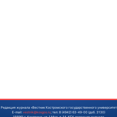
 Редакция журнала «Вестник Костромского государственного университет
E-mail:
vestnik@kosgos.ru
; тел: 8 (4942) 63-49-00 (доб. 3130)
156961 г. Кострома, ул. 1 Мая, д. 14. КГУ, редакция журнала