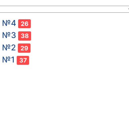
. №4
26
. №3
38
. №2
29
. №1
37